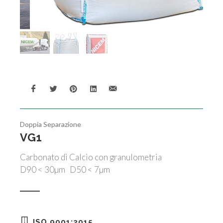
Doppia Separazione
VG1
Carbonato di Calcio con granulometria
D90 < 30µm D50 < 7µm
ISO 9001:2015