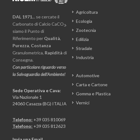
Agricoltura
DAL 1971
... se cercate il
Ecologia
Carbonato di Calcio CaCO
,
3
Zootecnia
siamo il Punto di
Riferimento per
Qualità
,
Edilizia
Purezza
,
Costanza
Stradale
Granulometrica,
Rapidità
di
Industria
Consegna.
Con particolare riguardo verso
la Salvaguardia dell’Ambiente!
Automotive
Carta e Cartone
Sede Operativa e Cava:
Gomma e Plastica
Via Nazionale 1
Vernici
24060 Casazza (BG) ITALIA
Telefono:
+39 035 810069
Telefono:
+39 035 812623
Invia una Email