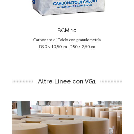
Vedi la Scheda
BCM 10
Carbonato di Calcio con granulometria
D90 < 10,50µm D50 < 2,50µm
Altre Linee con VG1