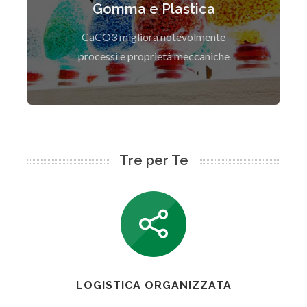
produttiva
Gomma e Plastica
Scopri di Più
CaCO3 migliora notevolmente
processi e proprietà meccaniche
Tre per Te
LOGISTICA ORGANIZZATA