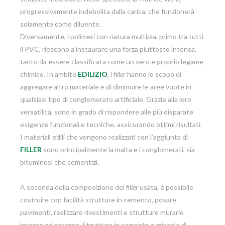
progressivamente indebolita dalla carica, che funzionerà
solamente come diluente.
Diversamente, i polimeri con natura multipla, primo tra tutti
il PVC, riescono a instaurare una forza piuttosto intensa,
tanto da essere classificata come un vero e proprio legame
chimico. In ambito
EDILIZIO
, i
filler
hanno lo scopo di
aggregare altro materiale e di diminuire le aree vuote in
qualsiasi tipo di conglomerato artificiale. Grazie alla loro
versatilità, sono in grado di rispondere alle più disparate
esigenze funzionali e tecniche, assicurando ottimi risultati.
I materiali edili che vengono realizzati con l’aggiunta di
FILLER
sono principalmente la malta e i conglomerati, sia
bituminosi che cementizi.
A seconda della composizione del
filler
usata, è possibile
costruire con facilità strutture in cemento, posare
pavimenti, realizzare rivestimenti e strutture murarie
interne ed esterne. Strutture in cemento e miscele di