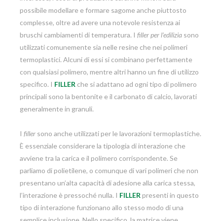
possibile modellare e formare sagome anche piuttosto
complesse, oltre ad avere una notevole resistenza ai
bruschi cambiamenti di temperatura. I
filler per l’edilizia
sono
utilizzati comunemente sia nelle resine che nei polimeri
termoplastici. Alcuni di essi si combinano perfettamente
con qualsiasi polimero, mentre altri hanno un fine di utilizzo
specifico. I
FILLER
che si adattano ad ogni tipo di polimero
principali sono la bentonite e il carbonato di calcio, lavorati
generalmente in granuli.
I
filler
sono anche utilizzati per le lavorazioni termoplastiche.
È essenziale considerare la tipologia di interazione che
avviene tra la carica e il polimero corrispondente. Se
parliamo di polietilene, o comunque di vari polimeri che non
presentano un’alta capacità di adesione alla carica stessa,
l’interazione è pressoché nulla. I
FILLER
presenti in questo
tipo di interazione funzionano allo stesso modo di una
semplice inclusione. Nello specifico, la matrice viene