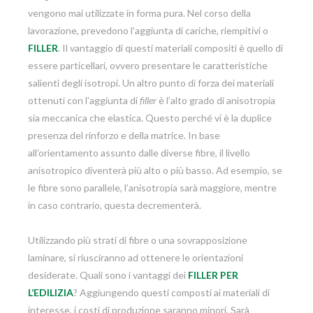
vengono mai utilizzate in forma pura. Nel corso della
lavorazione, prevedono l’aggiunta di cariche, riempitivi o
FILLER
. Il vantaggio di questi materiali compositi è quello di
essere particellari, ovvero presentare le caratteristiche
salienti degli isotropi. Un altro punto di forza dei materiali
ottenuti con l’aggiunta di
filler
è l’alto grado di anisotropia
sia meccanica che elastica. Questo perché vi è la duplice
presenza del rinforzo e della matrice. In base
all’orientamento assunto dalle diverse fibre, il livello
anisotropico diventerà più alto o più basso. Ad esempio, se
le fibre sono parallele, l’anisotropia sarà maggiore, mentre
in caso contrario, questa decrementerà.
Utilizzando più strati di fibre o una sovrapposizione
laminare, si riusciranno ad ottenere le orientazioni
desiderate. Quali sono i vantaggi dei
FILLER PER
L’EDILIZIA
? Aggiungendo questi composti ai materiali di
interesse, i costi di produzione saranno minori. Sarà